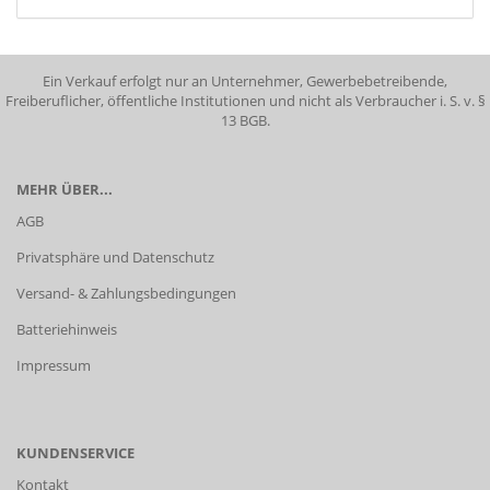
Ein Verkauf erfolgt nur an Unternehmer, Gewerbebetreibende,
Freiberuflicher, öffentliche Institutionen und nicht als Verbraucher i. S. v. §
13 BGB.
MEHR ÜBER...
AGB
Privatsphäre und Datenschutz
Versand- & Zahlungsbedingungen
Batteriehinweis
Impressum
KUNDENSERVICE
Kontakt