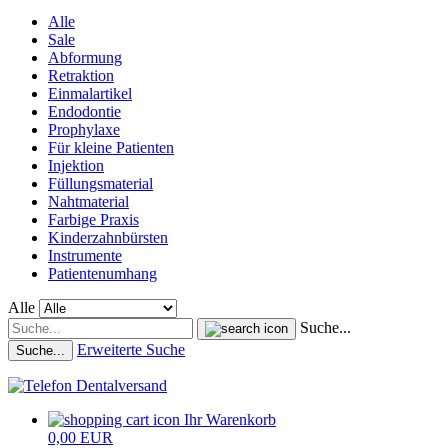
Alle
Sale
Abformung
Retraktion
Einmalartikel
Endodontie
Prophylaxe
Für kleine Patienten
Injektion
Füllungsmaterial
Nahtmaterial
Farbige Praxis
Kinderzahnbürsten
Instrumente
Patientenumhang
Alle
Suche...
Erweiterte Suche
Suche...
Ihr Warenkorb
0,00 EUR