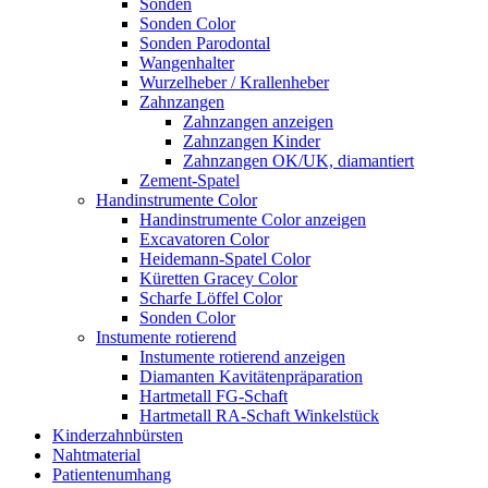
Sonden
Sonden Color
Sonden Parodontal
Wangenhalter
Wurzelheber / Krallenheber
Zahnzangen
Zahnzangen anzeigen
Zahnzangen Kinder
Zahnzangen OK/UK, diamantiert
Zement-Spatel
Handinstrumente Color
Handinstrumente Color anzeigen
Excavatoren Color
Heidemann-Spatel Color
Küretten Gracey Color
Scharfe Löffel Color
Sonden Color
Instumente rotierend
Instumente rotierend anzeigen
Diamanten Kavitätenpräparation
Hartmetall FG-Schaft
Hartmetall RA-Schaft Winkelstück
Kinderzahnbürsten
Nahtmaterial
Patientenumhang