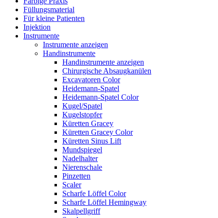
Farbige Praxis
Füllungsmaterial
Für kleine Patienten
Injektion
Instrumente
Instrumente anzeigen
Handinstrumente
Handinstrumente anzeigen
Chirurgische Absaugkanülen
Excavatoren Color
Heidemann-Spatel
Heidemann-Spatel Color
Kugel/Spatel
Kugelstopfer
Küretten Gracey
Küretten Gracey Color
Küretten Sinus Lift
Mundspiegel
Nadelhalter
Nierenschale
Pinzetten
Scaler
Scharfe Löffel Color
Scharfe Löffel Hemingway
Skalpellgriff