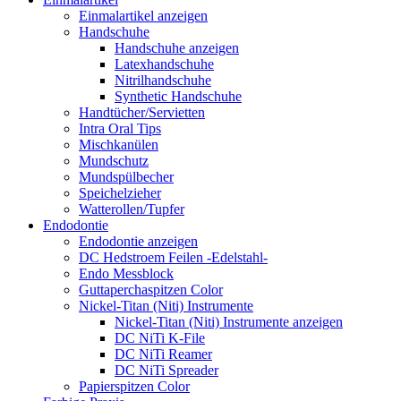
Einmalartikel anzeigen
Handschuhe
Handschuhe anzeigen
Latexhandschuhe
Nitrilhandschuhe
Synthetic Handschuhe
Handtücher/Servietten
Intra Oral Tips
Mischkanülen
Mundschutz
Mundspülbecher
Speichelzieher
Watterollen/Tupfer
Endodontie
Endodontie anzeigen
DC Hedstroem Feilen -Edelstahl-
Endo Messblock
Guttaperchaspitzen Color
Nickel-Titan (Niti) Instrumente
Nickel-Titan (Niti) Instrumente anzeigen
DC NiTi K-File
DC NiTi Reamer
DC NiTi Spreader
Papierspitzen Color